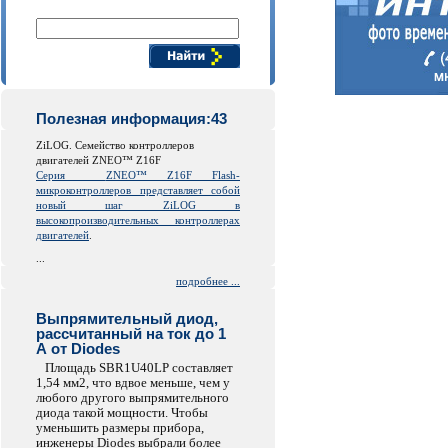
Поиск компонентов
Полезная информация:43
ZiLOG. Семейство контроллеров
двигателей ZNEO™ Z16F
Серия
ZNEO™ Z16F Flash-
микроконтроллеров представляет собой
новый шаг ZiLOG в
высокопроизводительных контроллерах
двигателей
.
...
подробнее ...
Выпрямительный диод,
рассчитанный на ток до 1
А от Diodes
Площадь SBR1U40LP составляет
1,54 мм2, что вдвое меньше, чем у
любого другого выпрямительного
диода такой мощности. Чтобы
уменьшить размеры прибора,
инженеры Diodes выбрали более