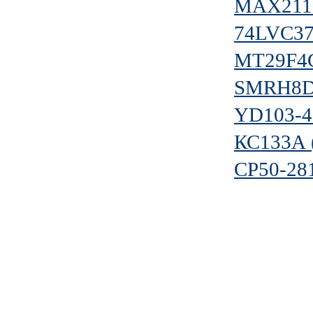
MAX211
74LVC37
MT29F4
SMRH8D
YD103-4
КС133А 
СР50-2