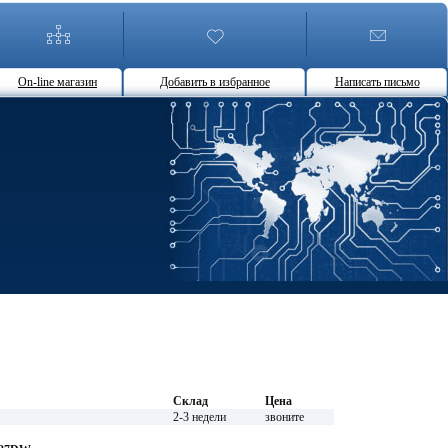
On-line магазин
Добавить в избранное
Написать письмо
Склад
Цена
2-3 недели
звоните