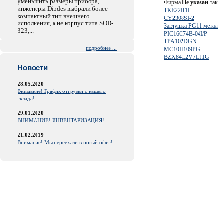
уменьшить размеры прибора,
Фирма
Не указан
так
инженеры Diodes выбрали более
ТКЕ22П1Г
компактный тип внешнего
CY2308SI-2
исполнения, а не корпус типа SOD-
Заглушка PG11 метал
323,...
PIC16C74B-04I/P
TPA102DGN
подробнее ...
MC10H109PG
BZX84C2V7LT1G
Новости
28.05.2020
Внимание! График отгрузки с нашего
склада!
29.01.2020
ВНИМАНИЕ! ИНВЕНТАРИЗАЦИЯ!
21.02.2019
Внимание! Мы переехали в новый офис!