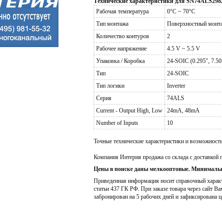
Технические характеристики для SN74ALS29
Рабочая температура
0°C ~ 70°C
Тип монтажа
Поверхностный монт
Количество контуров
2
Рабочее напряжение
4.5 V ~ 5.5 V
Упаковка / Коробка
24-SOIC (0.295", 7.5
Тип
24-SOIC
Тип логики
Inverter
Серия
74ALS
Current - Output High, Low
24mA, 48mA
Number of Inputs
10
Точные технические характеристики и возможност
Компания Интерия продажа со склада с доставкой 
Цены в поиске даны мелкооптовые. Минимальн
Приведенная информация носит справочный характе
статьи 437 ГК РФ. При заказе товара через сайт Ва
забронирован на 5 рабочих дней и зафиксирована ц