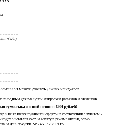
827DW
аж
0mm Width)
ь замены вы можете уточнить у наших менеджеров
по выгодным для вас ценам микросхем разъемов и элементов.
ая сумма заказа одной позиции 1500 рублей!
р и не является публичной офертой в соответствии с пунктом 2
м будет выставлен счет на оплату в режиме онлайн, товар
ена на день покупки
. SN74ALS29827DW