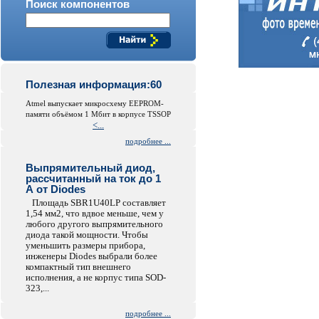
Поиск компонентов
Полезная информация:60
Atmel выпускает микросхему EEPROM-
памяти объёмом 1 Мбит в корпусе TSSOP
<...
подробнее ...
Выпрямительный диод,
рассчитанный на ток до 1
А от Diodes
Площадь SBR1U40LP составляет
1,54 мм2, что вдвое меньше, чем у
любого другого выпрямительного
диода такой мощности. Чтобы
уменьшить размеры прибора,
инженеры Diodes выбрали более
компактный тип внешнего
исполнения, а не корпус типа SOD-
323,...
подробнее ...