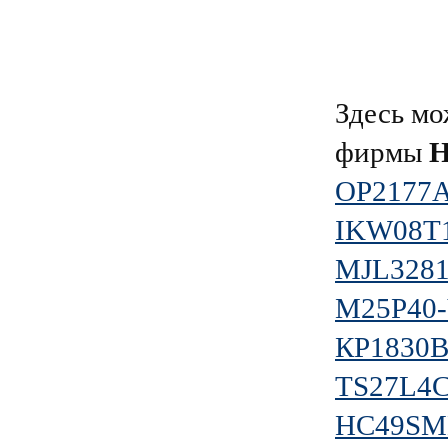
Здесь мо
фирмы
Н
OP2177
IKW08T
MJL328
M25P40
КР1830
TS27L4
HC49SMD