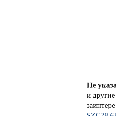
Не указ
и другие
заинтере
SZC28 6