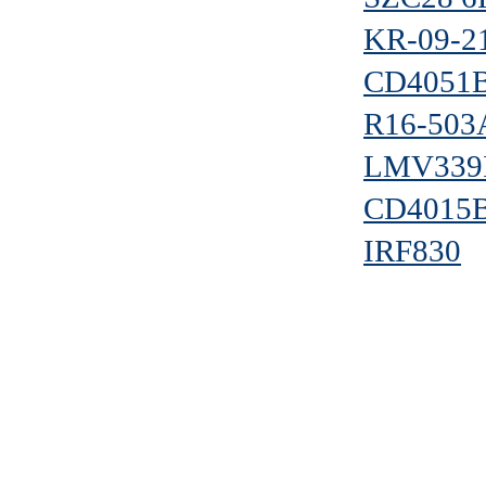
KR-09-21
CD4051
R16-503
LMV339
CD4015
IRF830