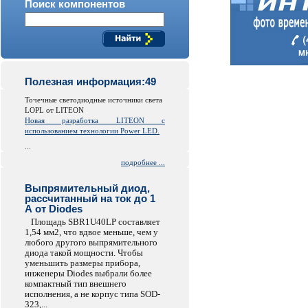
Поиск компонентов
Полезная информация:49
Точечные светодиодные источники света
LOPL от LITEON
Новая разработка LITEON с
использованием технологии Power LED.
...
подробнее ...
Выпрямительный диод,
рассчитанный на ток до 1
А от Diodes
Площадь SBR1U40LP составляет
1,54 мм2, что вдвое меньше, чем у
любого другого выпрямительного
диода такой мощности. Чтобы
уменьшить размеры прибора,
инженеры Diodes выбрали более
компактный тип внешнего
исполнения, а не корпус типа SOD-
323,...