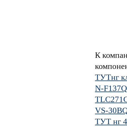
К компа
компоне
ТУТнг кл
N-F137Q
TLC271
VS-30BQ
ТУТ нг 4