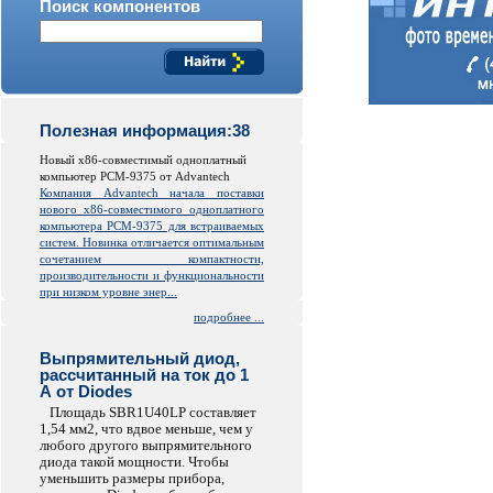
Поиск компонентов
Полезная информация:38
Новый x86-совместимый одноплатный
компьютер PCM-9375 от Advantech
Компания Advantech начала поставки
нового x86-совместимого одноплатного
компьютера PCM-9375 для встраиваемых
систем. Новинка отличается оптимальным
сочетанием компактности,
производительности и функциональности
при низком уровне энер...
подробнее ...
Выпрямительный диод,
рассчитанный на ток до 1
А от Diodes
Площадь SBR1U40LP составляет
1,54 мм2, что вдвое меньше, чем у
любого другого выпрямительного
диода такой мощности. Чтобы
уменьшить размеры прибора,