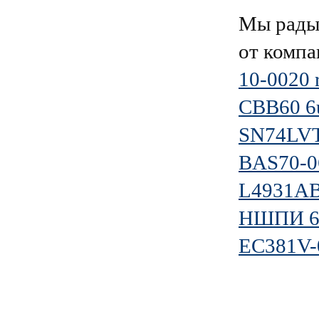
Мы рады 
от комп
10-0020 
CBB60 6
SN74LV
BAS70-0
L4931A
НШПИ 6.
EC381V-