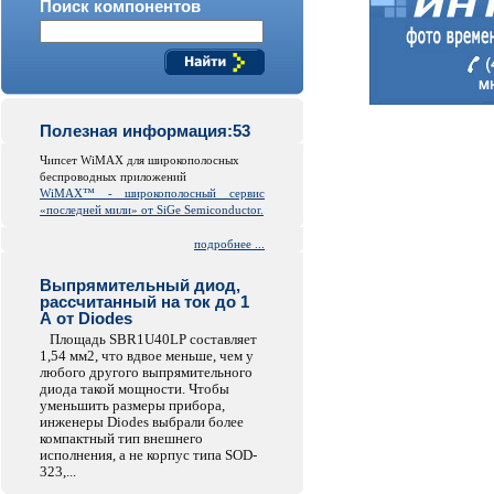
Поиск компонентов
Полезная информация:53
Чипсет WiMAX для широкополосных
беспроводных приложений
WiMAX™ - широкополосный сервис
«последней мили» от SiGe Semiconductor.
подробнее ...
Выпрямительный диод,
рассчитанный на ток до 1
А от Diodes
Площадь SBR1U40LP составляет
1,54 мм2, что вдвое меньше, чем у
любого другого выпрямительного
диода такой мощности. Чтобы
уменьшить размеры прибора,
инженеры Diodes выбрали более
компактный тип внешнего
исполнения, а не корпус типа SOD-
323,...