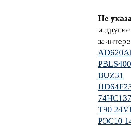
Не указ
и другие
заинтере
AD620A
PBLS400
BUZ31
HD64F23
74HC137
T90 24V
РЭС10 1