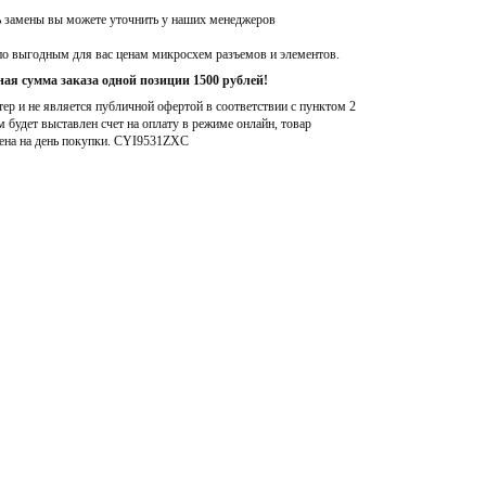
C
ь замены вы можете уточнить у наших менеджеров
по выгодным для вас ценам микросхем разъемов и элементов.
ая сумма заказа одной позиции 1500 рублей!
р и не является публичной офертой в соответствии с пунктом 2
м будет выставлен счет на оплату в режиме онлайн, товар
ена на день покупки
. CYI9531ZXC