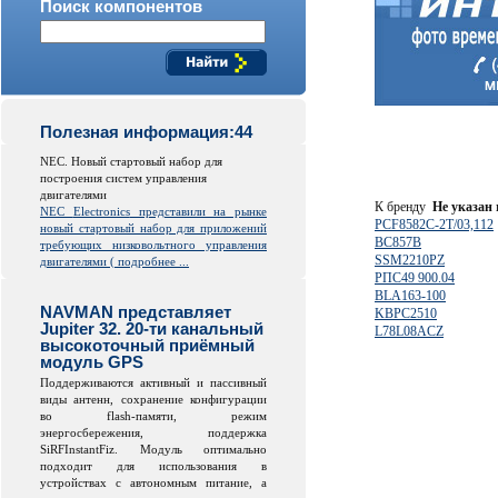
Поиск компонентов
Полезная информация:44
NEC. Новый стартовый набор для
построения систем управления
двигателями
К бренду
Не указан
NEC
Electronics
представили на рынке
PCF8582C-2T/03,112
новый стартовый набор для приложений
BC857B
требующих низковольтного управления
SSM2210PZ
двигателями (
подробнее ...
РПС49 900.04
BLA163-100
NAVMAN представляет
KBPC2510
Jupiter 32. 20-ти канальный
L78L08ACZ
высокоточный приёмный
модуль GPS
Поддерживаются активный и пассивный
виды антенн, сохранение конфигурации
во
flash
-памяти, режим
энергосбережения, поддержка
SiRFInstantFiz. Модуль оптимально
подходит для использования в
устройствах с автономным питание, а