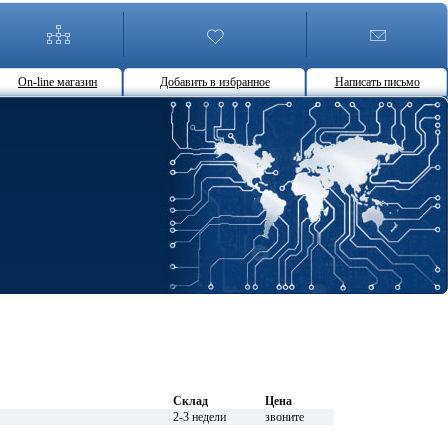
On-line магазин
Добавить в избранное
Написать письмо
Склад
Цена
2-3 недели
звоните