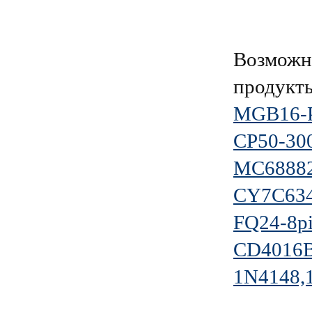
Возможно
продукт
MGB16-P
СР50-30
MC6888
CY7C63
FQ24-8pi
CD4016
1N4148,