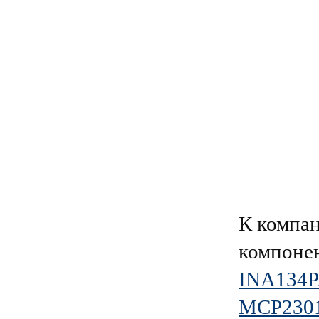
К компа
компоне
INA134
MCP2301