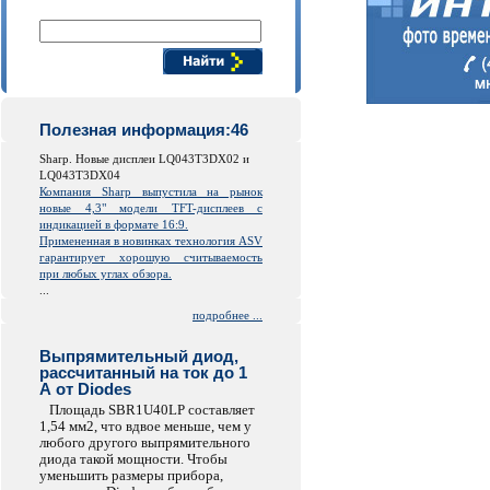
Поиск компонентов
Полезная информация:46
Sharp. Новые дисплеи LQ043T3DX02 и
LQ043T3DX04
Компания Sharp выпустила на рынок
новые 4,3" модели TFT-дисплеев с
индикацией в формате 16:9.
Примененная в новинках технология ASV
гарантирует хорошую считываемость
при любых углах обзора.
...
подробнее ...
Выпрямительный диод,
рассчитанный на ток до 1
А от Diodes
Площадь SBR1U40LP составляет
1,54 мм2, что вдвое меньше, чем у
любого другого выпрямительного
диода такой мощности. Чтобы
уменьшить размеры прибора,