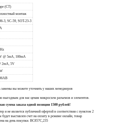
ape (CT)
рхностный монтаж
6-3, SC-59, SOT-23-3
A
Hz
V @ 5mA, 100mA
@ 2mA, 5V
mW
36AB
ь замены вы можете уточнить у наших менеджеров
по выгодным для вас ценам микросхем разъемов и элементов.
ая сумма заказа одной позиции 1500 рублей!
р и не является публичной офертой в соответствии с пунктом 2
м будет выставлен счет на оплату в режиме онлайн, товар
ена на день покупки
. BC857C,235