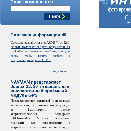
Поиск компонентов
Полезная информация:40
Средства разработки для ARM9™ от Keil
Новый комплект средств разработки от
Keil обеспечивает всем необходимым для
того, чтобы начать работу с
микроконтроллерами ARM9.
...
подробнее ...
NAVMAN представляет
Jupiter 32. 20-ти канальный
высокоточный приёмный
модуль GPS
Поддерживаются активный и пассивный
виды антенн, сохранение конфигурации
во
flash
-памяти, режим
энергосбережения, поддержка
SiRFInstantFiz. Модуль оптимально
подходит для использования в
устройствах с автономным питание, а