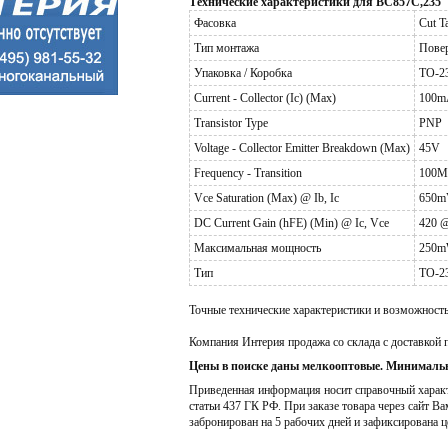
Технические характеристики для BC857C,235
Фасовка
Cut T
Тип монтажа
Пове
Упаковка / Коробка
TO-23
Current - Collector (Ic) (Max)
100m
Transistor Type
PNP
Voltage - Collector Emitter Breakdown (Max)
45V
Frequency - Transition
100M
Vce Saturation (Max) @ Ib, Ic
650m
DC Current Gain (hFE) (Min) @ Ic, Vce
420 
Максимальная мощность
250
Тип
TO-2
Точные технические характеристики и возможност
Компания Интерия продажа со склада с доставкой 
Цены в поиске даны мелкооптовые. Минимальн
Приведенная информация носит справочный характе
статьи 437 ГК РФ. При заказе товара через сайт Ва
забронирован на 5 рабочих дней и зафиксирована ц