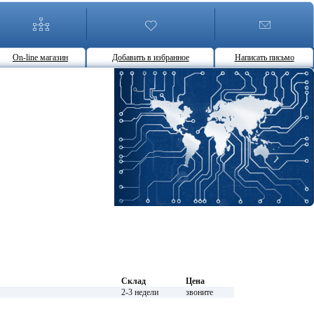
On-line магазин
Добавить в избранное
Написать письмо
Склад
Цена
2-3 недели
звоните