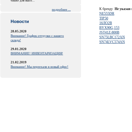
также для высо...
К бренду
Не указан
подробнее ...
NE555DR
TIP50
Новости
16ЛО2В
BYX90G,153
28.05.2020
JST41Z-800B
Внимание! График отгрузки с нашего
SN75LBC172AN
склада!
SN74LVC574AN
29.01.2020
ВНИМАНИЕ! ИНВЕНТАРИЗАЦИЯ!
21.02.2019
Внимание! Мы переехали в новый офис!