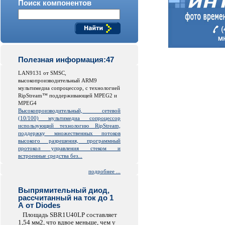
Поиск компонентов
Полезная информация:47
LAN9131 от SMSC,
высокопроизводительный ARM9
мультимедиа сопроцессор, с технологией
RipStream™ поддерживающей MPEG2 и
MPEG4
Высокопроизводительный, сетевой
(10/100) мультимедиа сопроцессор
использующий технологию RipStream,
поддержку множественных потоков
высокого разрешения, программный
протокол управления стеком и
встроенные средства без...
подробнее ...
Выпрямительный диод,
рассчитанный на ток до 1
А от Diodes
Площадь SBR1U40LP составляет
1,54 мм2, что вдвое меньше, чем у