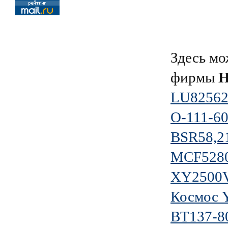
Здесь мо
фирмы
Н
LU8256
О-111-6
BSR58,2
MCF528
XY2500V
Космос 
BT137-8