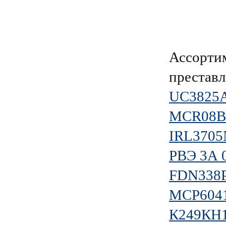
Ассорти
преставл
UC3825
MCR08B
IRL3705
РВЭ 3А 
FDN338
MCP6041
К249КН