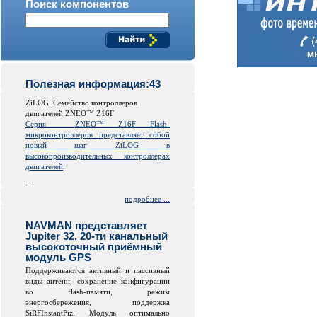
Поиск компонентов
Полезная информация:43
ZiLOG. Семейство контроллеров
двигателей ZNEO™ Z16F
Серия
ZNEO™ Z16F Flash-
микроконтроллеров представляет собой
новый шаг ZiLOG в
высокопроизводительных контроллерах
двигателей
.
...
подробнее ...
NAVMAN представляет
Jupiter 32. 20-ти канальный
высокоточный приёмный
модуль GPS
Поддерживаются активный и пассивный
виды антенн, сохранение конфигурации
во
flash
-памяти, режим
энергосбережения, поддержка
SiRFInstantFiz. Модуль оптимально