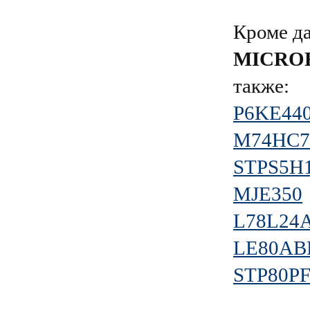
Кроме д
MICRO
также:
P6KE44
M74HC7
STPS5H
MJE350
L78L24
LE80AB
STP80PF