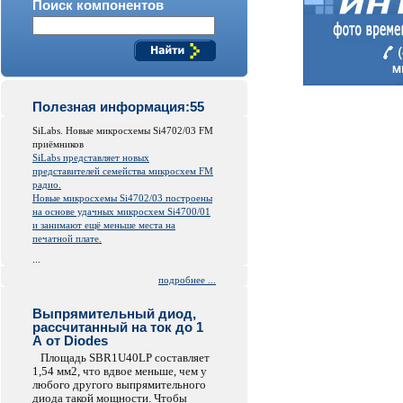
Поиск компонентов
Полезная информация:55
SiLabs. Новые микросхемы Si4702/03 FM
приёмников
SiLabs представляет новых
представителей семейства микросхем FM
радио.
Новые микросхемы Si4702/03 построены
на основе удачных микросхем Si4700/01
и занимают ещё меньше места на
печатной плате.
...
подробнее ...
Выпрямительный диод,
рассчитанный на ток до 1
А от Diodes
Площадь SBR1U40LP составляет
1,54 мм2, что вдвое меньше, чем у
любого другого выпрямительного
диода такой мощности. Чтобы