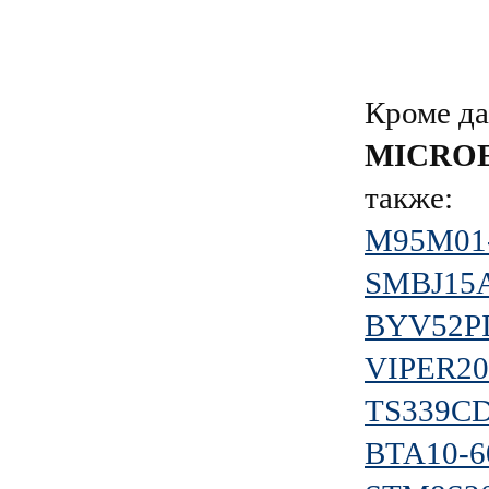
Кроме да
MICRO
также:
M95M01
SMBJ15
BYV52PI
VIPER20
TS339C
BTA10-