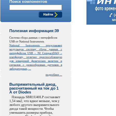
Поиск компонентов
Полезная информация:39
Система сбора данных с интерфейсом
USB от National Instruments
National Instruments представляет
модульную систему сбора данных с
интерфейсом USB – NI CompactDAQ –
платформу, отлично приспособленную
для измерений физических величин и
сигналов с разнообразных датчиков в
лабораторных, ...
подробнее ...
Выпрямительный диод,
рассчитанный на ток до 1
А от Diodes
Площадь SBR1U40LP составляет
1,54 мм2, что вдвое меньше, чем у
любого другого выпрямительного
диода такой мощности. Чтобы
уменьшить размеры прибора,