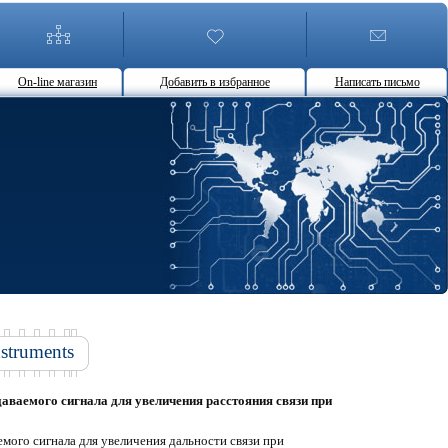
On-line магазин
Добавить в избранное
Написать письмо
struments
аваемого сигнала для увеличения расстояния связи при
мого сигнала для увеличения дальности связи при